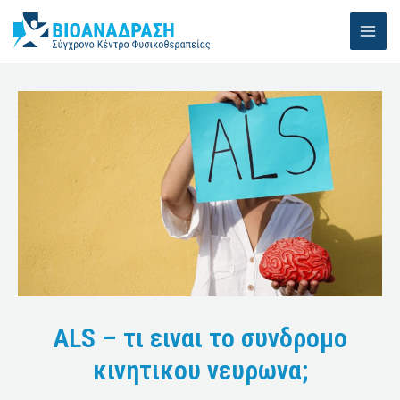
Μετάβαση
MAI
στο
ME
περιεχόμενο
ALS – τι ειναι το συνδρομο
κινητικου νευρωνα;