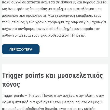
ΓΝΩΡΊΖΕΤΕ
πολύ συχνά συζητιέται ανάμεσα σε ασθενείς και παρουσιάζεται
ως ένας τρόπος θεραπείας με εκπληκτικά αποτελέσματα σε
μυοσκελετικά προβλήματα. Μια χειρουργική επέμβαση, ένας
τραυματισμός ή ένα χρόνιο πρόβλημα, πχ οσφυαλγία, ισχιαλγία,
αυχενικό σύνδρομο, τενοντίτιδα θα οδηγήσουν μοιραία τον
ασθενή στα χέρια ενός φυσικοθεραπευτή. Η, μέχρι
ΠΕΡΙΣΣΟΤΕΡΑ
TRIGGER
Trigger points και μυοσκελετικός
POINTS
ΚΑΙ
ΜΥΟΣΚΕΛΕΤΙΚΌΣ
πόνος
ΠΌΝΟΣ
Trigger points – Τι είναι; Πόνος στον αυχένα, στην πλάτη, στην
οσφύ ή στα πόδια συχνά σχετίζεται με προβλήματα σε μυς. Η
πιο ευρέως διαδεδομένη θεωρία, σχετικά με τον μυϊκής