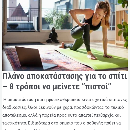
ΠΛΆΝΟ
Πλάνο αποκατάστασης για το σπίτι
ΑΠΟΚΑΤΆΣΤΑΣΗΣ
ΓΙΑ
ΤΟ
– 8 τρόποι να μείνετε ”πιστοί”
ΣΠΊΤΙ
–
8
ΤΡΌΠΟΙ
Η αποκατάσταση και η φυσικοθεραπεία είναι σχετικά επίπονες
ΝΑ
ΜΕΊΝΕΤΕ
διαδικασίες. Όλοι ξεκινούν με χαρά, προσδοκώντας το τελικό
”ΠΙΣΤΟΊ”
αποτέλεσμα, αλλά η πορεία προς αυτό απαιτεί πειθαρχία και
τακτικότητα. Ειδικότερα στο σημείο που ο ασθενής παύει να