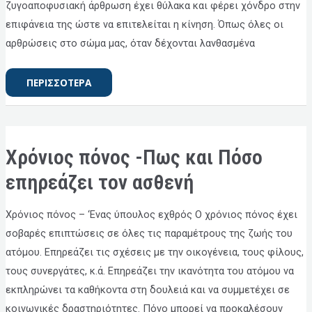
ζυγοαποφυσιακή άρθρωση έχει θύλακα και φέρει χόνδρο στην
επιφάνεια της ώστε να επιτελείται η κίνηση. Όπως όλες οι
αρθρώσεις στο σώμα μας, όταν δέχονται λανθασμένα
ΠΕΡΙΣΣΟΤΕΡΑ
ΧΡΌΝΙΟΣ
Χρόνιος πόνος -Πως και Πόσο
ΠΌΝΟΣ
-ΠΩΣ
ΚΑΙ
επηρεάζει τον ασθενή
ΠΌΣΟ
ΕΠΗΡΕΆΖΕΙ
ΤΟΝ
ΑΣΘΕΝΉ
Χρόνιος πόνος – ‘Ενας ύπουλος εχθρός Ο χρόνιος πόνος έχει
σοβαρές επιπτώσεις σε όλες τις παραμέτρους της ζωής του
ατόμου. Επηρεάζει τις σχέσεις με την οικογένεια, τους φίλους,
τους συνεργάτες, κ.ά. Επηρεάζει την ικανότητα του ατόμου να
εκπληρώνει τα καθήκοντα στη δουλειά και να συμμετέχει σε
κοινωνικές δραστηριότητες. Πόνο μπορεί να προκαλέσουν