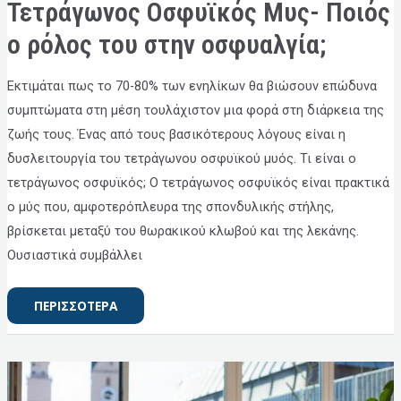
ΤΕΤΡΆΓΩΝΟΣ
Τετράγωνος Οσφυϊκός Μυς- Ποιός
ΟΣΦΥΪΚΌΣ
ΜΥΣ-
ΠΟΙΌΣ
ο ρόλος του στην οσφυαλγία;
Ο
ΡΌΛΟΣ
ΤΟΥ
ΣΤΗΝ
Εκτιμάται πως το 70-80% των ενηλίκων θα βιώσουν επώδυνα
ΟΣΦΥΑΛΓΊΑ;
συμπτώματα στη μέση τουλάχιστον μια φορά στη διάρκεια της
ζωής τους. Ένας από τους βασικότερους λόγους είναι η
δυσλειτουργία του τετράγωνου οσφυϊκού μυός. Τι είναι ο
τετράγωνος οσφυϊκός; Ο τετράγωνος οσφυϊκός είναι πρακτικά
ο μύς που, αμφοτερόπλευρα της σπονδυλικής στήλης,
βρίσκεται μεταξύ του θωρακικού κλωβού και της λεκάνης.
Ουσιαστικά συμβάλλει
ΠΕΡΙΣΣΟΤΕΡΑ