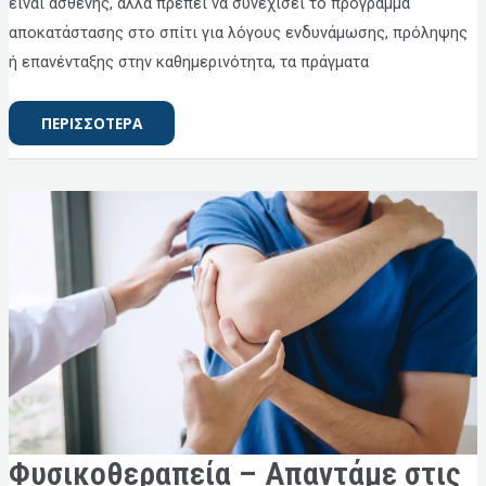
είναι ασθενής, αλλά πρέπει να συνεχίσει το πρόγραμμα
αποκατάστασης στο σπίτι για λόγους ενδυνάμωσης, πρόληψης
ή επανένταξης στην καθημερινότητα, τα πράγματα
ΠΕΡΙΣΣΟΤΕΡΑ
ΦΥΣΙΚΟΘΕΡΑΠΕΊΑ
Φυσικοθεραπεία – Απαντάμε στις
–