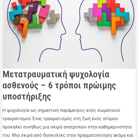
ΜΕΤΑΤΡΑΥΜΑΤΙΚΉ
Μετατραυματική ψυχολογία
ΨΥΧΟΛΟΓΊΑ
ΑΣΘΕΝΟΎΣ
–
ασθενούς – 6 τρόποι πρώιμης
6
ΤΡΌΠΟΙ
υποστήριξης
ΠΡΏΙΜΗΣ
ΥΠΟΣΤΉΡΙΞΗΣ
Η ψυχολογία ως σημαντική παράμετρος ενός σωματικού
τραυματισμού Ένας τραυματισμός στη ζωή ενός ατόμου
προκαλεί συνήθως μια σειρά ανατροπών στην καθημερινότητα
του. Μια σειρά από δυσκολίες στην πραγματοποίηση ακόμα και