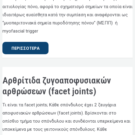
αιτιολογίας πόνο, αφορά το σχηματισμό σημείων τα οποία είναι
ιδιαιτέρως ευαίσθητα κατά την συμπίεση και αναφέρονται ως
“μυοπεριτονιακά σημεία πυροδότησης πόνου” (ΜΣΠΠ) ή
myofascial trigger
ΠΕΡΙΣΣΟΤΕΡΑ
ΑΡΘΡΊΤΙΔΑ
Αρθρίτιδα ζυγοαποφυσιακών
ΖΥΓΟΑΠΟΦΥΣΙΑΚΏΝ
ΑΡΘΡΏΣΕΩΝ
(FACET
αρθρώσεων (facet joints)
JOINTS)
Τι είναι τα facet joints; Κάθε σπόνδυλος έχει 2 ζευγάρια
αποφυσιακών αρθρώσεων (facet joints). Βρίσκονται στο
οπίσθιο τμήμα του σπόνδυλου και συνδέονται υπερκείμενα και
υποκείμενα με τους γειτονικούς σπόνδυλους. Κάθε