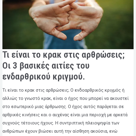
ΤΙ
Τι είναι το κρακ στις αρθρώσεις;
ΕΊΝΑΙ
ΤΟ
ΚΡΑΚ
Οι 3 βασικές αιτίες του
ΣΤΙΣ
ΑΡΘΡΏΣΕΙΣ;
ενδαρθρικού κριγμού.
ΟΙ
3
ΒΑΣΙΚΈΣ
ΑΙΤΊΕΣ
ΤΟΥ
Τι είναι το κρακ στις αρθρώσεις; Ο ενδοαρθρικός κριγμός ή
ΕΝΔΑΡΘΡΙΚΟΎ
ΚΡΙΓΜΟΎ.
αλλιώς το γνωστό κρακ, είναι ο ήχος που μπορεί να ακουστεί
στο εσωτερικό μιας άρθρωσης. Ο ήχος αυτός παράγεται σε
αρθρικές κινήσεις και ο αυχένας είναι μια περιοχή με αρκετά
συχνούς τέτοιους ήχους. Η συντριπτική πλειοψηφία των
ανθρώπων έχουν βιώσει αυτή την αίσθηση ακούσια, ενώ