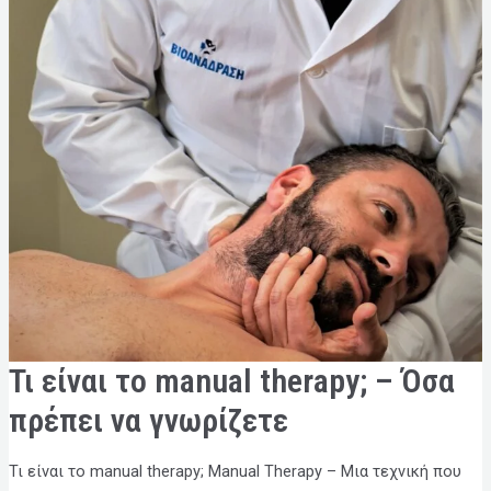
ΤΙ
Τι είναι το manual therapy; – Όσα
ΕΊΝΑΙ
ΤΟ
MANUAL
πρέπει να γνωρίζετε
THERAPY;
–
ΌΣΑ
ΠΡΈΠΕΙ
Τι είναι το manual therapy; Manual Therapy – Μια τεχνική που
ΝΑ