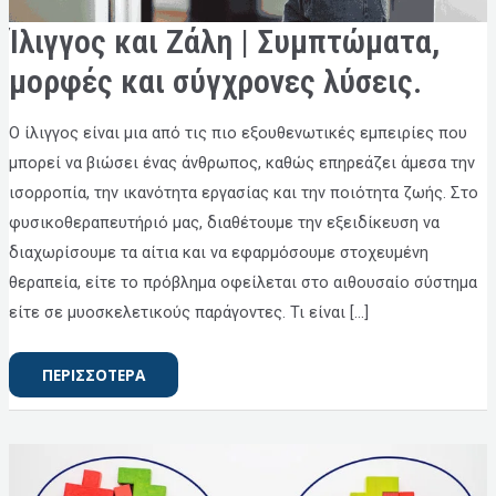
ΊΛΙΓΓΟΣ
Ίλιγγος και Ζάλη | Συμπτώματα,
ΚΑΙ
ΖΆΛΗ
|
μορφές και σύγχρονες λύσεις.
ΣΥΜΠΤΏΜΑΤΑ,
ΜΟΡΦΈΣ
ΚΑΙ
ΣΎΓΧΡΟΝΕΣ
Ο ίλιγγος είναι μια από τις πιο εξουθενωτικές εμπειρίες που
ΛΎΣΕΙΣ.
μπορεί να βιώσει ένας άνθρωπος, καθώς επηρεάζει άμεσα την
ισορροπία, την ικανότητα εργασίας και την ποιότητα ζωής. Στο
φυσικοθεραπευτήριό μας, διαθέτουμε την εξειδίκευση να
διαχωρίσουμε τα αίτια και να εφαρμόσουμε στοχευμένη
θεραπεία, είτε το πρόβλημα οφείλεται στο αιθουσαίο σύστημα
είτε σε μυοσκελετικούς παράγοντες. Τι είναι […]
ΠΕΡΙΣΣΟΤΕΡΑ